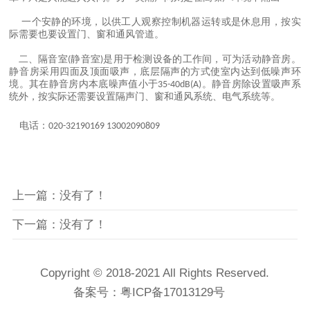
一个安静的环境
以供工人观察控制机器运转或是休息用
按实
，
，
际需要也要设置门
窗和通风管道
、
。
二
隔音室
静音室
是用于检测设备的工作间
可为活动静音房
、
(
)
，
。
静音房采用四面及顶面吸声
底层隔声的方式使室内达到低噪声环
，
境
其在静音房内本底噪声值小于
静音房除设置吸声系
。
35-40dB(A)。
统外
按实际还需要设置隔声门
窗和通风系统
电气系统等
，
、
、
。
电话
：020-32190169 13002090809
上一篇：没有了！
下一篇：没有了！
Copyright © 2018-2021 All Rights Reserved.
备案号：
粤ICP备17013129号