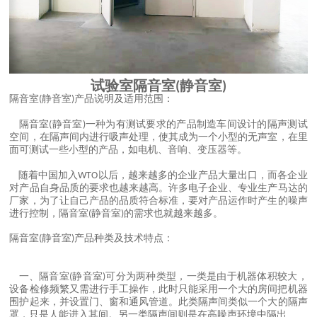
试验室隔音室
静音室
(
)
隔音室
静音室
产品说明及适用范围
(
)
：
隔音室
静音室
一种为有测试要求的产品制造车间设计的隔声测试
(
)
空间
在隔声间内进行吸声处理
使其成为一个小型的无声室
在里
，
，
，
面可测试一些小型的产品
如电机
音响
变压器等
，
、
、
。
随着中国加入
以后
越来越多的企业产品大量出口
而各企业
WTO
，
，
对产品自身品质的要求也越来越高
许多电子企业
专业生产马达的
。
、
厂家
为了让自己产品的品质符合标准
要对产品运作时产生的噪声
，
，
进行控制
隔音室
静音室
的需求也就越来越多
，
(
)
。
隔音室
静音室
产品种类及技术特点
(
)
：
一
隔音室
静音室
可分为两种类型
一类是由于机器体积较大
、
(
)
，
，
设备检修频繁又需进行手工操作
此时只能采用一个大的房间把机器
，
围护起来
并设置门
窗和通风管道
此类隔声间类似一个大的隔声
，
、
。
罩
只是人能进入其间
另一类隔声间则是在高噪声环境中隔出
，
。