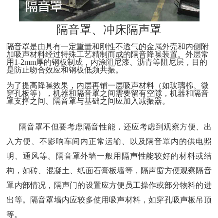
隔音罩
冲床隔声罩
、
隔音罩是由具有一定重量和刚性不透气的金属外壳和内侧附
加吸声材料经过特殊工艺精制而成的隔音降噪装置
。
外层常
用
1-2mm
厚的钢板制成
，
内涂阻尼漆
、
沥青等阻尼层
，
目的
是防止吻合效应和钢板低频共振
。
为了提高降噪效果
，
内层再铺一层吸声材料
（
如玻璃棉
、
微
穿孔板等
），
机器和隔音罩之间需要留有空隙
，
机器和隔音
罩支撑之间
、
隔音罩与基础之间应加入减振器
。
隔音罩不但要考虑隔音性能
，
还应考虑到观察方便
、
出
入方便
、
不影响车间内正常运输
、
以及隔音罩内的供电照
明
、
通风等
。
隔音罩外墙一般用隔声性能较好的材料或结
构
，
如砖
、
混凝土
、
纸面石膏板墙等
，
隔声窗方便观察隔音
罩内部情况
，
隔声门的设置应方便员工操作或部分物料的进
出等
。
隔音罩墙内应较多使用吸声材料
，
如穿孔吸声板吊顶
等
。