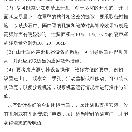
（2）
尽可能减少在罩壁上开孔
；
对于必需的开孔的
，
开口
面积应尽量小
；
在罩壁的构件相接处的缝隙
，
要采取密封措
施
，
以减少漏声
。
隔声罩的孔洞和缝隙对其降噪效果特别是
高频噪声有明显影响
，
泄漏面积占
10%、1%、0.1%
的隔声罩
的降噪量分别为
10、20、30dB
（3）
由于罩内声源机器设备的散热
，
可能导致罩内温度升
高
，
对此应采取适当的通风散热措施
。
（4）
要考虑声源机器设备操作
、
维修方便的要求
。
例如
，
设置进出门
、
观察窗
、
手孔
、
活动盖板或可移动
、
可组装式
的罩壳
，
以便接近机器
，
观察机器运行情况并进行操作与维
修
。
只有设计很好的全封闭隔音罩
，
并采用隔振支撑安装
，
没
有孔洞或有孔洞安装消声器
，
采用适当密封的隔声门
，
才能
获得理想的降噪值
。