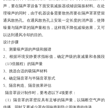
声
，
要在隔声罩设备下面安装减振器或铺设隔振材料
。
在处
理噪声的同时
，
由于机器设备需要散热而要在隔声罩罩壁留
通风散热孔
。
在通风散热孔上安装一定长度的消声器
，
使降
噪量与隔声罩的隔声量相当
，
这样既不降低减噪效果
，
又可
以达到通风冷却的目的
。
设计步骤
1、
测量噪声源的声级和频谱
2、
根据环境安静要求指标值
，
确定声级的衰减量和各频段
（1/3
倍频程
）
的隔声量
3、
挑选合适的吸隔声材料
4、
确定隔音罩与半隔音罩形式
5、
隔音构造
、
隔音效果评估
隔音罩设计制作时
，
要考虑以下
4
项要求
：
（1）
隔音罩的罩壁应具有足够的隔声量
，
以隔断空气声的
传播
，
同时又要减少罩内混响声和防止固体声的传递
。