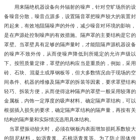
用来隔绝机器设备向外辐射的噪声
，
针对空旷场所的设
备噪音分散
，
噪音点源多
，
设置隔音罩把噪声较大的装置封
闭起来
，
有效地阻隔噪声的外传
，
减少噪音对环境的影响
，
是在声源处控制噪声的有效措施
。
隔声罩的主要结构是它的
罩壁
。
当罩壁具有足够的隔声量时
，
才能阻隔声源机器设备
的噪声不致外传
，
从而使噪声降低到所规定的允许声级以
下
。
按照质量定律
，
罩壁的结构应当是重质的
，
例如
，
采用
砖
、
石块
、
混凝土或厚钢板等
，
但大多数情况由于现场的空
间条件
、
机器的维修及隔声罩的拆装等因素
，
要求罩壁结构
轻巧
、
拆装方便
，
从而使得这种隔声的罩壁一般采用较薄的
金属板
，
内饰一定厚度的吸声材料
。
确定隔声罩结构
，
可以
根据插入损失的要求
，
确定隔声罩结构的隔声量
，
再按有关
结构的隔声量和实际情况选用具体结构
。
当罩壁振动较大时
，
必须在钢板内表面增加损耗系数较大
的阻尼材料
，
如沥青浆
、
石棉沥青浆等
。
为了防止固体传