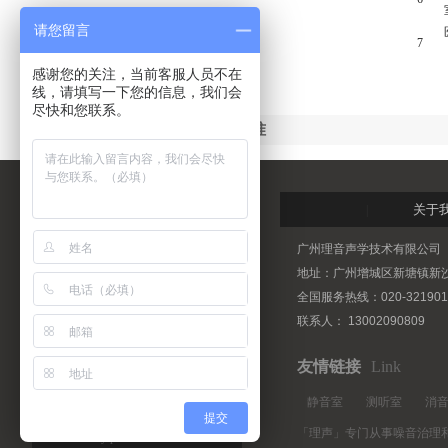
请您留言
7
感谢您的关注，当前客服人员不在
线，请填写一下您的信息，我们会
尽快和您联系。
上一篇：
工业企业厂界噪声标准
关于
|
广州理音声学技术有限公司
地址：广州增城区新塘镇新沙大
全国服务热线：020-321901
联系人： 13002090809
友情链接
Link
静音室
测听室
消
备案号： 粤ICP备17013129号
提交
「理声」专门从事噪音治理和研
Powered by
pbootcms