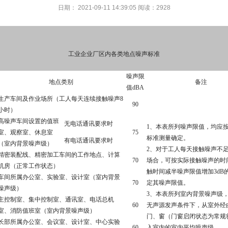
日期： 2021-09-11 14:39:05 阅读：
2928
工业企业厂区内各类地点噪声标准
噪声限
地点类别
备注
值
dBA
生产车间及作业场所
（
工人每天连续接触噪声
8
90
小时
）
高噪声车间设置的值班
无电话通讯要求时
1、
本表所列噪声限值
，
均应
室
、
观察室
、
休息室
75
标准测量确定
。
有电话通讯要求时
（
室内背景噪声级
）
2、
对于工人每天接触噪声不
精密装配线
、
精密加工车间的工作地点
、
计算
70
场合
，
可按实际接触噪声的时
机房
（
正常工作状态
）
触时间减半噪声限值增加
3dB
车间所属办公室
、
实验室
、
设计室
（
室内背景
70
定其噪声限值
。
噪声级
）
3、
本表所列室内背景噪声级
主控制室
、
集中控制室
、
通讯室
、
电话总机
60
无声源发声条件下
，
从室外经
室
、
消防值班室
（
室内背景噪声级
）
门
、
窗
（
门窗启闭状态为常规
长部所属办公室
、
会议室
、
设计室
、
中心实验
60
入室内的室内平均噪声级
。