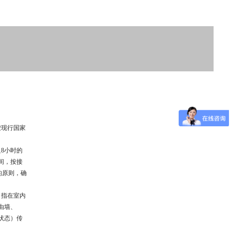
按现行国家
足
8
小时的
间
，
按接
的原则
，
确
，
指在室内
由墙
、
状态
）
传