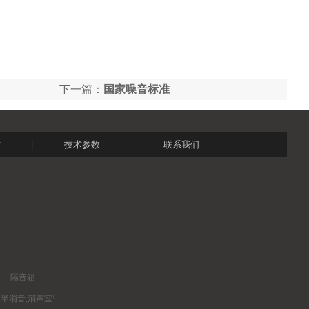
下一篇：
国家噪音标准
质
技术参数
联系我们
|
|
隔音箱
半消音,消声室!