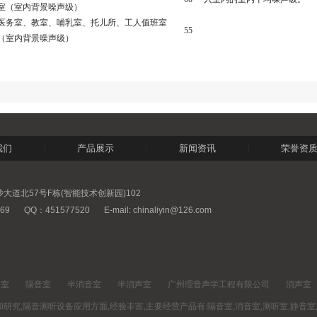
室
（
室内背景噪声级
）
医务室
、
教室
、
哺乳室
、
托儿所
、
工人值班室
55
（
室内背景噪声级
）
我们
产品展示
新闻资讯
荣誉资
|
|
|
道北57号F栋(智能技术创新园)102
69
QQ：451577520
E-mail: chinaliyin@126.com
音室
隔音室
半消音室
半消声室
广州理音声学工程有限公司
消声室
究,隔音测听设备应用方面,经验丰富,主要经营产品有:隔音室,消音室,测听室,静音室,