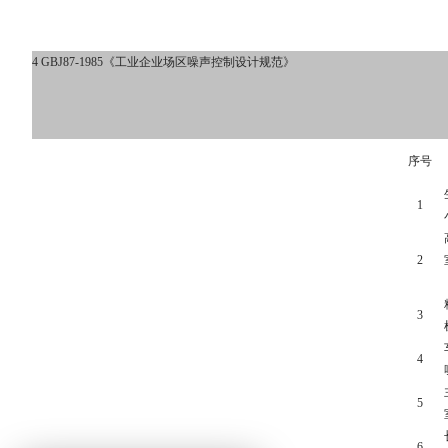
4 GBJ87-1985《
工业企业场区噪声控制设计规范
》
序号
1
2
3
4
5
6